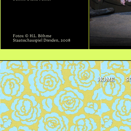
Fotos: © H.L. Böhme
Staatsschauspiel Dresden, 2008
HOME
S